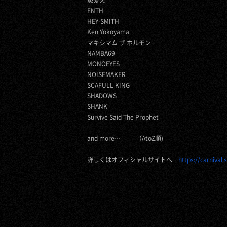
怒髪天
ENTH
HEY-SMITH
Ken Yokoyama
マキシマム ザ ホルモン
NAMBA69
MONOEYES
NOISEMAKER
SCAFULL KING
SHADOWS
SHANK
Survive Said The Prophet
and more… （AtoZ順)
詳しくはオフィシャルサイトへ
https://carnival.
s