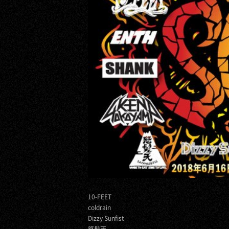
10-FEET
coldrain
Dizzy Sunfist