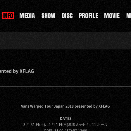
ented by XFLAG
Vans Warped Tour Japan 2018 presented by XFLAG
DATES
3 月 31 日(土)、4 月 1 日(日)幕張メッセ 9～11 ホール
OPEN 11:00 / START 12:00