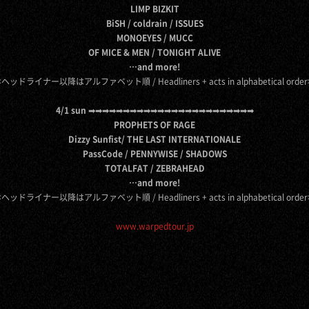
LIMP BIZKIT
BiSH / coldrain / ISSUES
MONOEYES / MUCC
OF MICE & MEN / TONIGHT ALIVE
…and more!
<ヘッドライナー以降はアルファベット順 / Headliners + acts in alphabetical order
4/1 sun ➟➟➟➟➟➟➟➟➟➟➟➟➟➟➟➟➟➟➟➟➟➟➟➟
PROPHETS OF RAGE
Dizzy Sunfist/ THE LAST INTERNATIONALE
PassCode / PENNYWISE / SHADOWS
TOTALFAT / ZEBRAHEAD
…and more!
<ヘッドライナー以降はアルファベット順 / Headliners + acts in alphabetical order
www.warpedtour.jp