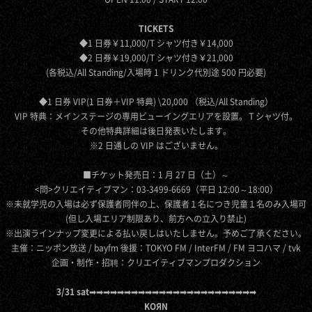
TICKETS
◆1 日券
￥
11,000/T シャツ付き
￥
14,000
◆2 日券
￥
19,000/T シャツ付き￥21,000
(各税込/All Standing/入場時 1 ドリンク代別途 500 円必要)
◆1 日券 VIP(1 日券＋VIP 特典) \20,000 （税込/All Standing）
VIP 特典：メインステージの専用ビューイングエリアを設置。Ｔシャツ付。
その他特典詳細は後日発表いたします。
※2 日通しの VIP はございません。
■チケット発売日：1 月 27 日（土）～
<問>クリエイティブマン：03-3499-6669（平日 12:00～18:00）
※未就学児の入場は必ず保護者同伴の上、保護者１名につき児童１名のみ入場可
(但し入場エリア制限あり、前方への立入り禁止)
※出演ラインナップ変更による払い戻しはいたしません。予めご了承ください。
主催：ニッポン放送 / bayfm 後援：TOKYO FM / InterFM / FM ヨコハマ / tvk
企画・制作・招聘：クリエイティブマンプロダクション
3/31 sat➟➟➟➟➟➟➟➟➟➟➟➟➟➟➟➟➟➟➟➟➟➟➟➟
KOЯN